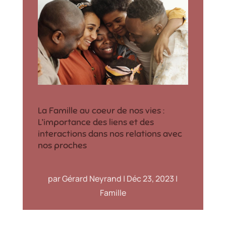
La Famille au coeur de nos vies :
L’importance des liens et des
interactions dans nos relations avec
nos proches
par
Gérard Neyrand
|
Déc 23, 2023
|
Famille